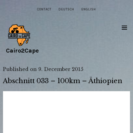
CONTACT
DEUTSCH
ENGLISH
Cairo2Cape
Published on
9. December 2015
Abschnitt 033 – 100km – Äthiopien