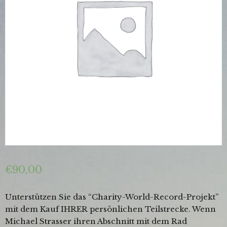
€
90,00
Unterstützen Sie das “Charity-World-Record-Projekt”
mit dem Kauf IHRER persönlichen Teilstrecke. Wenn
Michael Strasser ihren Abschnitt mit dem Rad