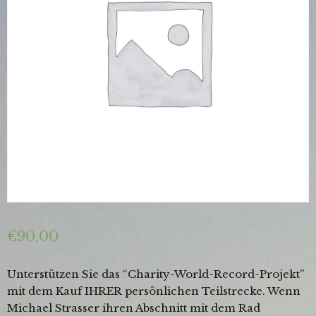
€
90,00
Unterstützen Sie das “Charity-World-Record-Projekt”
mit dem Kauf IHRER persönlichen Teilstrecke. Wenn
Michael Strasser ihren Abschnitt mit dem Rad