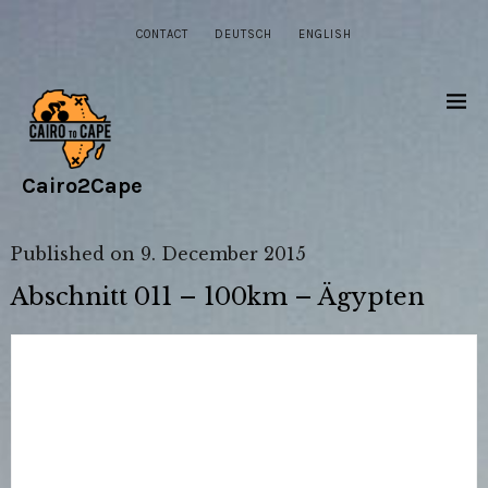
CONTACT
DEUTSCH
ENGLISH
Cairo2Cape
Published on
9. December 2015
Abschnitt 011 – 100km – Ägypten