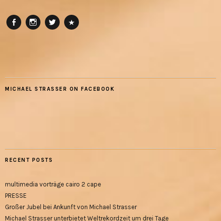
Fac
Inst
Twi
RB
ebo
agr
tter
ok
am
MICHAEL STRASSER ON FACEBOOK
RECENT POSTS
multimedia vorträge cairo 2 cape
PRESSE
Großer Jubel bei Ankunft von Michael Strasser
Michael Strasser unterbietet Weltrekordzeit um drei Tage