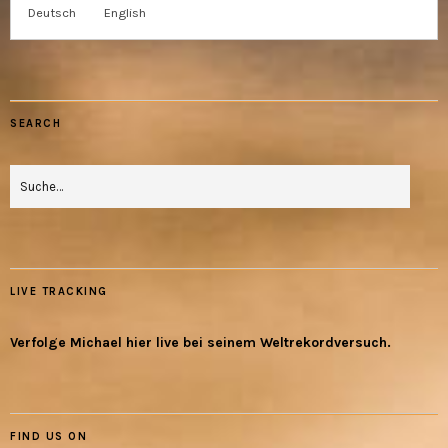
Deutsch
English
SEARCH
LIVE TRACKING
Verfolge Michael hier live bei seinem Weltrekordversuch.
FIND US ON