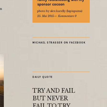
sponsor cocoon
in
photo by alex karelly (lupispuma)
25. Mai 2015
Kommentare 0
MICHAEL STRASSER ON FACEBOOK
DAILY QUOTE
TRY AND FAIL
BUT NEVER
FAIL TO TRY