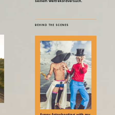
seinem Weltrekordversuch.
BEHIND THE SCENES
funny fotoshooting with my