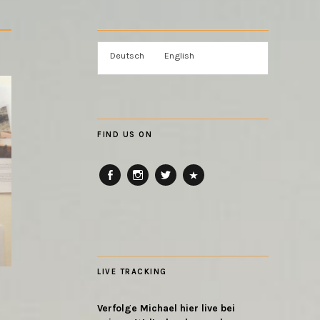
Deutsch
English
FIND US ON
Fac
Inst
Twi
RB
ebo
agr
tter
ok
am
LIVE TRACKING
Verfolge Michael hier live bei