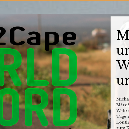
M
un
W
u
Michae
März 
Weltre
Tage r
Konti
zum K